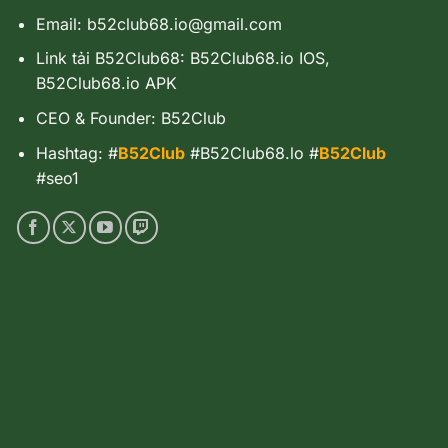
Email: b52club68.io@gmail.com
Link tải B52Club68: B52Club68.io IOS,
B52Club68.io APK
CEO & Founder: B52Club
Hashtag: #
B52Club
#B52Club68.lo #
B52Club
#seo1