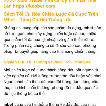
>>>> XEM THÊM: nhà cái uy tín nhất Thái
Lan
https://keobet.com
Cách Tối Ưu Hóa Chiến Lược Cá Cược Trên
Mbet – Tăng Cơ Hội Thắng Lớn
Không chỉ cung cấp các sản phẩm đa dạng,
mbet
còn
hỗ trợ người chơi xây dựng chiến lược cá cược hiệu
quả nhằm tối đa hoá lợi nhuận và giảm thiểu rủi ro.
Trong phần này, chúng ta sẽ đi sâu vào các phương
pháp, bí quyết giúp nâng cao khả năng chiến thắng.
Nghiên Cứu Thị Trường và Phân Tích Thống Kê
Mỗi chiến lược cá cược thành công đều bắt nguồn từ
việc nghiên cứu kỹ lưỡng trước trận đấu hoặc ván chơi.
Người chơi cần theo dõi các đội bóng, lực lượng cầu
thủ, tình hình chấn thương, phong độ thi đấu qua các
dữ liệu thống kê cụ thể.
mbet
cung cấp hệ thống thống kê đầy đủ, cập nhật