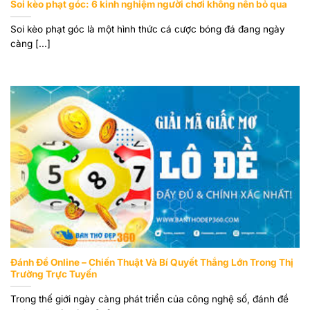
Soi kèo phạt góc: 6 kinh nghiệm người chơi không nên bỏ qua
Soi kèo phạt góc là một hình thức cá cược bóng đá đang ngày
càng [...]
Đánh Đề Online – Chiến Thuật Và Bí Quyết Thắng Lớn Trong Thị
Trường Trực Tuyến
Trong thế giới ngày càng phát triển của công nghệ số, đánh đề