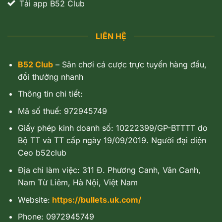
Tải app B52 Club
LIÊN HỆ
B52 Club
– Sân chơi cá cược trực tuyến hàng đầu,
đổi thưởng nhanh
Thông tin chi tiết:
Mã số thuế: 972945749
Giấy phép kinh doanh số: 10222399/GP-BTTTT do
Bộ TT và TT cấp ngày 19/09/2019. Người đại diện
Ceo b52club
Địa chỉ làm việc: 311 Đ. Phương Canh, Vân Canh,
Nam Từ Liêm, Hà Nội, Việt Nam
Website:
https://bullets.uk.com/
Phone: 0972945749