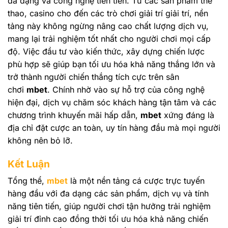
đa dạng và công nghệ tiên tiến. Từ các sản phẩm thể
thao, casino cho đến các trò chơi giải trí giải trí, nền
tảng này không ngừng nâng cao chất lượng dịch vụ,
mang lại trải nghiệm tốt nhất cho người chơi mọi cấp
độ. Việc đầu tư vào kiến thức, xây dựng chiến lược
phù hợp sẽ giúp bạn tối ưu hóa khả năng thắng lớn và
trở thành người chiến thắng tích cực trên sân
chơi
mbet
. Chính nhờ vào sự hỗ trợ của công nghệ
hiện đại, dịch vụ chăm sóc khách hàng tận tâm và các
chương trình khuyến mãi hấp dẫn,
mbet
xứng đáng là
địa chỉ đặt cược an toàn, uy tín hàng đầu mà mọi người
không nên bỏ lỡ.
Kết Luận
Tổng thể,
mbet
là một nền tảng cá cược trực tuyến
hàng đầu với đa dạng các sản phẩm, dịch vụ và tính
năng tiên tiến, giúp người chơi tận hưởng trải nghiệm
giải trí đỉnh cao đồng thời tối ưu hóa khả năng chiến