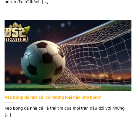
online đã trở thành [...]
Kèo bóng đá nhà cái có những loại nào phổ biến?
Kèo bóng đá nhà cái là trái tim của mọi trận đấu đối với những
[...]