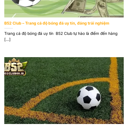
B52 Club – Trang cá độ bóng đá uy tín, đáng trải nghiệm
Trang cá độ bóng đá uy tín B52 Club tự hào là điểm đến hàng
[...]