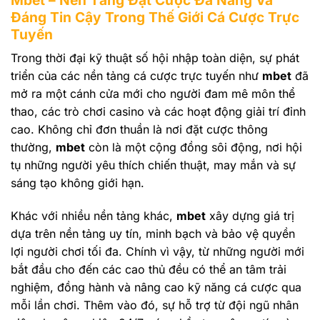
Đáng Tin Cậy Trong Thế Giới Cá Cược Trực
Tuyến
Trong thời đại kỹ thuật số hội nhập toàn diện, sự phát
triển của các nền tảng cá cược trực tuyến như
mbet
đã
mở ra một cánh cửa mới cho người đam mê môn thể
thao, các trò chơi casino và các hoạt động giải trí đỉnh
cao. Không chỉ đơn thuần là nơi đặt cược thông
thường,
mbet
còn là một cộng đồng sôi động, nơi hội
tụ những người yêu thích chiến thuật, may mắn và sự
sáng tạo không giới hạn.
Khác với nhiều nền tảng khác,
mbet
xây dựng giá trị
dựa trên nền tảng uy tín, minh bạch và bảo vệ quyền
lợi người chơi tối đa. Chính vì vậy, từ những người mới
bắt đầu cho đến các cao thủ đều có thể an tâm trải
nghiệm, đồng hành và nâng cao kỹ năng cá cược qua
mỗi lần chơi. Thêm vào đó, sự hỗ trợ từ đội ngũ nhân