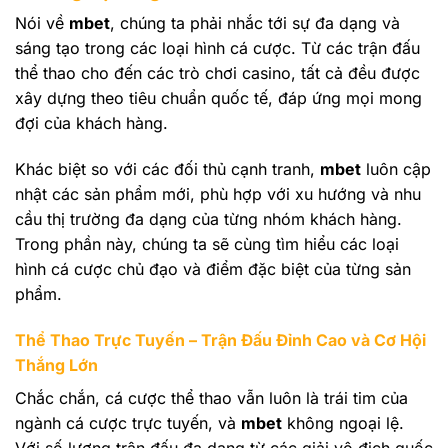
Nói về
mbet
, chúng ta phải nhắc tới sự đa dạng và
sáng tạo trong các loại hình cá cược. Từ các trận đấu
thể thao cho đến các trò chơi casino, tất cả đều được
xây dựng theo tiêu chuẩn quốc tế, đáp ứng mọi mong
đợi của khách hàng.
Khác biệt so với các đối thủ cạnh tranh,
mbet
luôn cập
nhật các sản phẩm mới, phù hợp với xu hướng và nhu
cầu thị trường đa dạng của từng nhóm khách hàng.
Trong phần này, chúng ta sẽ cùng tìm hiểu các loại
hình cá cược chủ đạo và điểm đặc biệt của từng sản
phẩm.
Thể Thao Trực Tuyến – Trận Đấu Đỉnh Cao và Cơ Hội
Thắng Lớn
Chắc chắn, cá cược thể thao vẫn luôn là trái tim của
ngành cá cược trực tuyến, và
mbet
không ngoại lệ.
Với số lượng trận đấu đa dạng từ các giải vô địch quốc