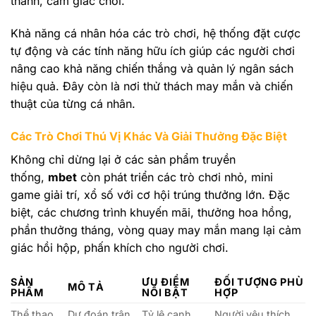
thanh, cảm giác chơi.
Khả năng cá nhân hóa các trò chơi, hệ thống đặt cược
tự động và các tính năng hữu ích giúp các người chơi
nâng cao khả năng chiến thắng và quản lý ngân sách
hiệu quả. Đây còn là nơi thử thách may mắn và chiến
thuật của từng cá nhân.
Các Trò Chơi Thú Vị Khác Và Giải Thưởng Đặc Biệt
Không chỉ dừng lại ở các sản phẩm truyền
thống,
mbet
còn phát triển các trò chơi nhỏ, mini
game giải trí, xổ số với cơ hội trúng thưởng lớn. Đặc
biệt, các chương trình khuyến mãi, thưởng hoa hồng,
phần thưởng tháng, vòng quay may mắn mang lại cảm
giác hồi hộp, phấn khích cho người chơi.
SẢN
ƯU ĐIỂM
ĐỐI TƯỢNG PHÙ
MÔ TẢ
PHẨM
NỔI BẬT
HỢP
Thể thao
Dự đoán trận
Tỷ lệ cạnh
Người yêu thích