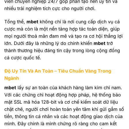
viên chuyên nghiệp 24/7 góp phần tạo nên uy tín và
nhiều trải nghiệm tích cực cho người chơi.
Tổng thể,
mbet
không chỉ là nơi cung cấp dịch vụ cá
cược mà còn là một nền tảng hợp tác toàn diện, giúp
mọi người thoả mãn đam mê và tạo ra cơ hội thắng lợi
lớn. Dưới đây là những lý do chính khiến
mbet
trở
thành thương hiệu đáng tin cậy trong lòng cộng đồng
cá cược quốc tế.
Độ Uy Tín Và An Toàn – Tiêu Chuẩn Vàng Trong
Ngành
mbet
lấy sự an toàn của khách hàng làm kim chỉ nam.
Với các chứng chỉ hoạt động hợp pháp, hệ thống bảo
mật SSL mã hóa 128-bit và cơ chế kiểm soát dữ liệu
chặt chẽ, người chơi hoàn toàn yên tâm khi gửi gắm số
tiền, thông tin cá nhân và các hoạt động giao dịch của
mình. Đây chính là minh chứng rõ ràng cho cam kết