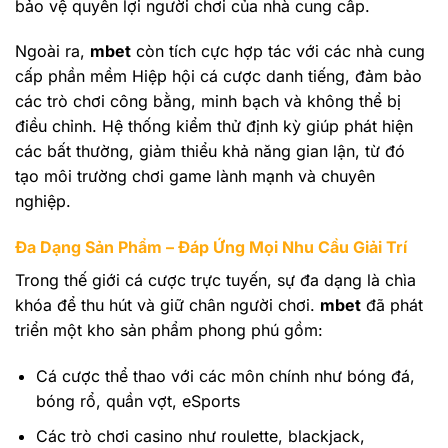
bảo vệ quyền lợi người chơi của nhà cung cấp.
Ngoài ra,
mbet
còn tích cực hợp tác với các nhà cung
cấp phần mềm Hiệp hội cá cược danh tiếng, đảm bảo
các trò chơi công bằng, minh bạch và không thể bị
điều chỉnh. Hệ thống kiểm thử định kỳ giúp phát hiện
các bất thường, giảm thiểu khả năng gian lận, từ đó
tạo môi trường chơi game lành mạnh và chuyên
nghiệp.
Đa Dạng Sản Phẩm – Đáp Ứng Mọi Nhu Cầu Giải Trí
Trong thế giới cá cược trực tuyến, sự đa dạng là chìa
khóa để thu hút và giữ chân người chơi.
mbet
đã phát
triển một kho sản phẩm phong phú gồm:
Cá cược thể thao với các môn chính như bóng đá,
bóng rổ, quần vợt, eSports
Các trò chơi casino như roulette, blackjack,