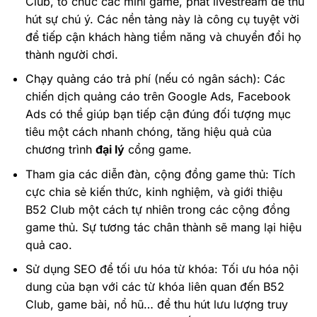
Club, tổ chức các mini game, phát livestream để thu
hút sự chú ý. Các nền tảng này là công cụ tuyệt vời
để tiếp cận khách hàng tiềm năng và chuyển đổi họ
thành người chơi.
Chạy quảng cáo trả phí (nếu có ngân sách): Các
chiến dịch quảng cáo trên Google Ads, Facebook
Ads có thể giúp bạn tiếp cận đúng đối tượng mục
tiêu một cách nhanh chóng, tăng hiệu quả của
chương trình
đại lý
cổng game.
Tham gia các diễn đàn, cộng đồng game thủ: Tích
cực chia sẻ kiến thức, kinh nghiệm, và giới thiệu
B52 Club một cách tự nhiên trong các cộng đồng
game thủ. Sự tương tác chân thành sẽ mang lại hiệu
quả cao.
Sử dụng SEO để tối ưu hóa từ khóa: Tối ưu hóa nội
dung của bạn với các từ khóa liên quan đến B52
Club, game bài, nổ hũ… để thu hút lưu lượng truy