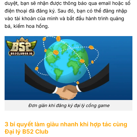
duyệt, bạn sẽ nhận được thông báo qua email hoặc số
điện thoại đã đăng ký. Sau đó, bạn có thể đăng nhập
vào tài khoản của mình và bắt đầu hành trình quảng
bá, kiếm hoa hồng.
Đơn giản khi đăng ký đại lý cổng game
3 bí quyết làm giàu nhanh khi hợp tác cùng
Đại lý B52 Club