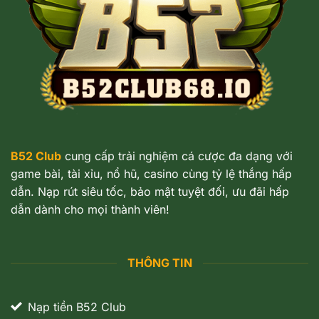
B52 Club
cung cấp trải nghiệm cá cược đa dạng với
game bài, tài xỉu, nổ hũ, casino cùng tỷ lệ thắng hấp
dẫn. Nạp rút siêu tốc, bảo mật tuyệt đối, ưu đãi hấp
dẫn dành cho mọi thành viên!
THÔNG TIN
Nạp tiền B52 Club