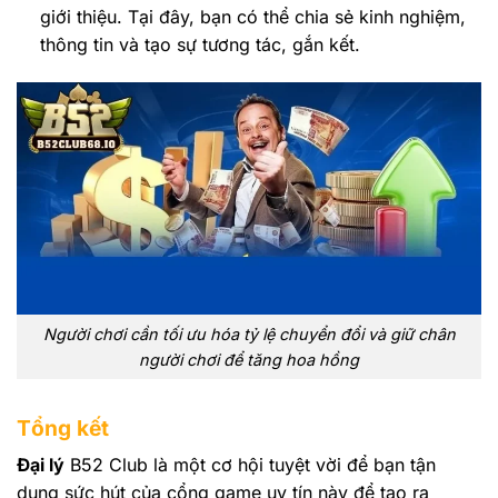
giới thiệu. Tại đây, bạn có thể chia sẻ kinh nghiệm,
thông tin và tạo sự tương tác, gắn kết.
Người chơi cần tối ưu hóa tỷ lệ chuyển đổi và giữ chân
người chơi để tăng hoa hồng
Tổng kết
Đại lý
B52 Club là một cơ hội tuyệt vời để bạn tận
dụng sức hút của cổng game uy tín này để tạo ra