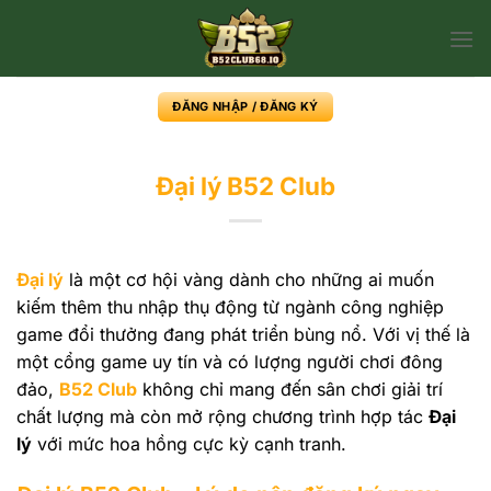
Bỏ
qua
nội
dung
ĐĂNG NHẬP / ĐĂNG KÝ
Đại lý B52 Club
Đại lý
là một cơ hội vàng dành cho những ai muốn
kiếm thêm thu nhập thụ động từ ngành công nghiệp
game đổi thưởng đang phát triển bùng nổ. Với vị thế là
một cổng game uy tín và có lượng người chơi đông
đảo,
B52 Club
không chỉ mang đến sân chơi giải trí
chất lượng mà còn mở rộng chương trình hợp tác
Đại
lý
với mức hoa hồng cực kỳ cạnh tranh.