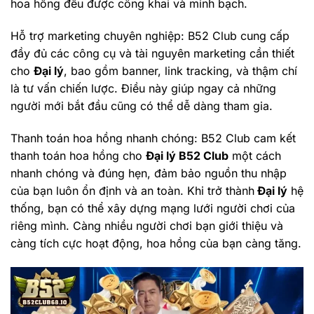
hoa hồng đều được công khai và minh bạch.
Hỗ trợ marketing chuyên nghiệp: B52 Club cung cấp
đầy đủ các công cụ và tài nguyên marketing cần thiết
cho
Đại lý
, bao gồm banner, link tracking, và thậm chí
là tư vấn chiến lược. Điều này giúp ngay cả những
người mới bắt đầu cũng có thể dễ dàng tham gia.
Thanh toán hoa hồng nhanh chóng: B52 Club cam kết
thanh toán hoa hồng cho
Đại lý B52 Club
một cách
nhanh chóng và đúng hẹn, đảm bảo nguồn thu nhập
của bạn luôn ổn định và an toàn. Khi trở thành
Đại lý
hệ
thống, bạn có thể xây dựng mạng lưới người chơi của
riêng mình. Càng nhiều người chơi bạn giới thiệu và
càng tích cực hoạt động, hoa hồng của bạn càng tăng.