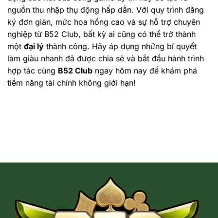
nguồn thu nhập thụ động hấp dẫn. Với quy trình đăng
ký đơn giản, mức hoa hồng cao và sự hỗ trợ chuyên
nghiệp từ B52 Club, bất kỳ ai cũng có thể trở thành
một
đại lý
thành công. Hãy áp dụng những bí quyết
làm giàu nhanh đã được chia sẻ và bắt đầu hành trình
hợp tác cùng
B52 Club
ngay hôm nay để khám phá
tiềm năng tài chính không giới hạn!